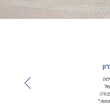
ון
לות
של
בודה
ושי."