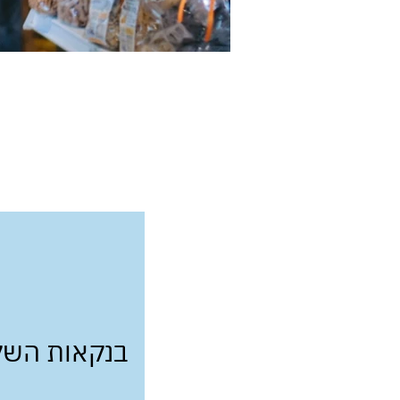
בנקאות השק