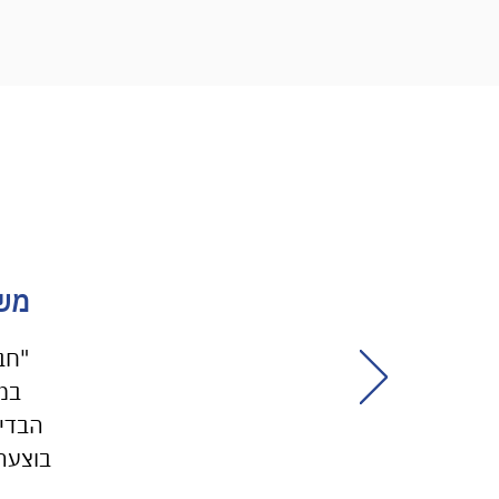
משה
"חב
במט
הבדי
בוצעה