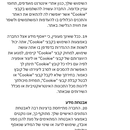
השימוש שלך, כגון אתרי אינטרנט מועדפים, תחומי
עניין וכדומה. החברה עשויה להשתמש בקבצי
"Cookie" אשר יאפשרו לה להתאים את האתר
והתכנים הכלולים בו להעדפות המשתמשים ולשפר
את חווית הגלישה באתר.
19. ככל שאינך מעוניין, כי ייאסף מידע אצל החברה
באמצעות השימוש בקבצי "Cookie", אתה יכול
לשנות את ההגדרות בדפדפן בו אתה עושה
שימוש, למחוק קבצי "Cookie" קיימים, למנוע את
היווצרותם של קבצי "Cookie" או ליצור אופציה
לפיה עם גילוי כל קובץ "Cookie" תינתן לך
האפשרות להסכים או לסרב ליצירתו של קובץ
כאמור. בחירתך שלא לקבל קבצי "Cookie" או
לבטל קבלת קבצי "Cookie", תפחית מיכולתך
ליהנות מכל התכונות האינטראקטיביות או מכלל
השירותים שבאתר.
אבטחת מידע
20. החברה מתייחסת ברצינות רבה לאבטחת
הנתונים האישיים שלך. מתוקף כך, אנו נוקטים
באמצעי האבטחה המתאימים על מנת להגן מפני
אובדן, שימוש לרעה או שינוי של המידע שנאסף