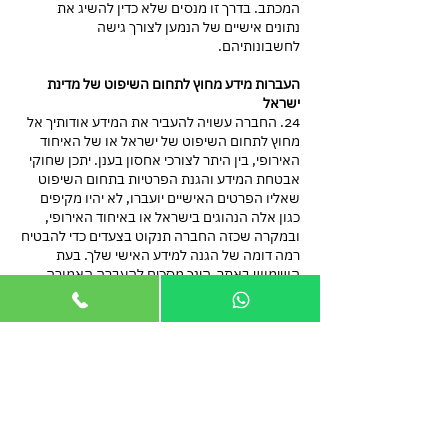
המכתב. בדרך זו מנסים שלא כדין להשיג את
נתונים אישיים של הנמען לצורך גישה
לחשבונותיהם.
העברות מידע מחוץ לתחום השיפוט של מדינת
ישראל
24. החברה עשויה להעביר את המידע אודותיך אל
מחוץ לתחום השיפוט של ישראל או של האיחוד
האירופי, בין היתר לצורכי אחסון בענן. יתכן שחוקי
אבטחת המידע והגנת הפרטיות בתחום השיפוט
שאליו הפרטים האישיים יועברו, לא יהיו מקיפים
כגון אלה הנהוגים בישראל או באיחוד האירופי,
ובמקרה שכזה החברה תנקוט בצעדים כדי להבטיח
רמה דומה של הגנה למידע האישי שלך. בעת
השימוש באתר, הינך מסכים להעברה האמורה.
קישורים לאתרים אחרים
25. האתר עשוי לכלול קישורים (Links) לאתרים
שונים ברשת האינטרנט ("הקישורים"), שאינם
מופעלים על ידי החברה ("האתרים השונים") ואשר
מונהגת בהם מדיניות פרטיות שונה. אף כי אנו
שואפים לקשר לאתרים מהימנים ואמינים בלבד,
אנו לא אחראים על מדיניות הפרטיות או המערכות
והנהלים לאבטחה והגנה על המידע המיושמות