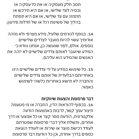
תסב חלק מעסקיה או את כל עסקיה או
נכסיה לצד שלישי, או אם היא תירכש או
תתמזג עם צד שלישי, או אם היא תפתח
בהליך של פשיטת רגל או של חדלות פירעון.
14. בנוסף לגורמים שלעיל, מידע מצרפי ולא מזהה
אודותיך עשוי להיות מועבר לצדדים שלישיים
נוספים. אולם, לפני שנעשה כן, אנחנו נוודא כי
המידע שיועבר לאותם צדדים שלישיים לא יזהה את
האנשים שהמידע הוא עליהם.
15. כל שימוש במידע על ידי צדדים שלישיים הינו
באחריותם הבלעדית של אותם צדדים שלישיים
והחברה לא תישא באחריות כלשהי לשימוש
כאמור.
דבר פרסומת והצעות שיווקיות
16. בכפוף להוראות הדין, החברה או מי מטעמה
תיצור עמך קשר, לרבות באמצעות הודעה
אלקטרונית, הודעת מסר קצר או כל אמצעי או דרך
אחרים, ותשלח אליך דברי פרסומת שמטרתם
לעודד רכישת מוצר או שירות או לעודד הוצאת
כספים בדרך אחרת, וכן כל הודעת דבר פרסומת