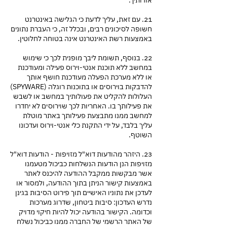
אודותיך.
21. עם זאת, עליך לדעת כי הגלישה באינטרנט
חשופה לסיכונים רבים, ובכלל זה, כי העברת נתונים
באמצעות רשת האינטרנט אינה בטוחה לחלוטין.
22. בנוסף, תשומת ליבך מופנית לכך כי שימוש
במחשב ללא תוכנת אנטי-וירוס פעילה ומעודכנת
או ללא מערכת הפעלה מעודכנת חושף אותך
להדבקות בוירוסים או בתוכנות רוגלה (SPYWARE)
העלולות להקליט את פעולותיך במחשב או לשבש
את פעילותך בו. האחריות לכך שוירוסים לא יחדרו
למחשב ממנו מתבצעת פעילותך באתר מוטלת
עליך בלבד, על ידי התקנת כלי אנטי-וירוס ועדכונו
השוטף.
23. היזהר מהודעות דוא"ל מזויפות - הודעות דוא"ל
מזויפות הנן הודעות הנשלחות כביכול מטעמנו
אשר מבקשות ממקבל ההודעה להיכנס לאתר
באמצעות קישור הניתן בתוך ההודעה, ולמסור או
לעדכן את נתוניו האישיים תוך פירוט הסיבות בגינן
נדרש העדכון: סיבות ביטחון, שדרוג מערכות
וכדומה. הקישור בהודעה יכול להיות חיקוי מדויק
של האתר הרשמי של החברה ממנו כביכול נשלח