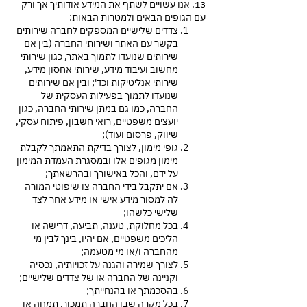
13. אנו עשויים לשתף את המידע אודותיך אך ורק
עם הגופים הבאים ולמטרות הבאות:
צדדים שלישיים המספקים לחברה שירותים
בקשר עם האתר ושירותי החברה (בין אם
שירותים שנועדו לתמוך באתר, כגון שירותי
מחשוב ועיבוד מידע, שירותי אחסון מידע,
שירותי אנליטיקות וכד'; ובין אם שירותים
שנועדו לתמוך בפעילות העסקית של
החברה, כמו גם במתן שירותי החברה, כגון
יועצים משפטיים, רואי חשבון, פיתוח עסקי,
שיווק, פרסום ועוד);
גופי מימון, לצורך בדיקת התאמתך לקבלת
מימון מגופים אלו ובמסגרת העמדת המימון
על ידם, והכל באישורך ובהרשאתך;
אם יתקבל בידי החברה צו שיפוטי המורה
לה למסור מידע אישי או מידע אחר לצד
שלישי כלשהו;
בכל מחלוקת, טענה, תביעה, דרישה או
הליכים משפטיים, אם יהיו, בינך לבין מי
מהחברה ו/או מי מטעמה;
לצורך שמירה והגנה על זכויותיה, נכסיה
וקניינה של החברה או של צדדים שלישיים;
בהסכמתך או בהנחייתך;
בכל מקרה שבו החברה תמכור, תמחה או