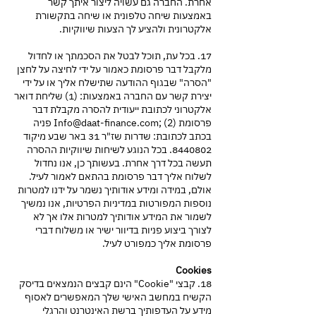
אחרת. החברה גם עשויה ליצור איתך קשר
באמצעות שיחה טלפונית או שיחה בתקשורת
אלקטרונית ולהציע לך הצעות שיווקיות.
17. בכל עת, תוכל לבטל את הסכמתך או לחדול
מלקבל דבר פרסומת כאמור על ידי לחיצה על לחצן
"הסרה" שבגוף ההודעה שתישלח אליך או על ידי
יצירת קשר עם החברה באמצעות: (1) שליחת דואר
אלקטרוני לכתובת ייעודית להסרה מקבלת דבר
פרסומת
Info@daat-finance.com
; (2) פניה
בכתב לכתובת: שדרות שז"ר 31 באר שבע מיקוד
8440802
. בכל הנוגע לשיחות שיווקיות ההסרה
תעשה בכל דרך אחרת. בעשותך כן, אנו נחדול
לשלוח אליך דבר פרסומת בהתאם לאמור לעיל.
אולם, במידה ומידע אודותיך נשמר על ידנו למטרות
נוספות המפורטות במדיניות הפרטיות, אנו נמשיך
לשמור את המידע אודותיך למטרות אלו אך לא
לצורך ביצוע פניות בדיוור ישיר או משלוח דברי
פרסומת אליך כמפורט לעיל.
Cookies
18. קבצי "Cookie" הינם קבצים הנמצאים בדיסק
הקשיח במחשב האישי שלך המאפשרים לאסוף
מידע על העדפותיך ברשת האינטרנט והרגלי