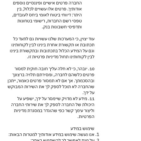
החברה פרטים אישיים ופיננסיים נוספים
אודותיך. פרטים אלו עשויים לכלול, בין
היתר: דיווחי ביטוח לאומי ביחס לעובדים,
טפסי רשם החברות, רישומי בטחונות
ותדפיסי חשבונות בנק.
עוד יצוין, כי המערכות שלנו עשויות גם לתעד כל
תכתובת או תקשורת אחרת בינינו לבין לקוחותינו
וגם על המידע הכלול בתכתובות ובתקשורת בינינו
לבין לקוחותינו תחול מדיניות פרטיות זו.
10. יובהר, כי לא חלה עליך חובה חוקית למסור
פרטים כלשהם לחברה, ומסירתם תלויה ברצונך
ובהסכמתך. אך אם לא תמסור פרטים כאמור, ייתכן
שהחברה לא תוכל לספק לך את השירות המבוקש
על ידך.
11. מידע לא מדויק שיימסר על ידך, ישפיע על
היכולת של החברה לספק לך את שירותי החברה
וליצור עימך קשר כפי שהוגדר במסגרת מדיניות
הפרטיות.
שימוש במידע
אנו נעשה שימוש במידע אודותיך למטרות הבאות:
על מנת לאפשר לך להשתמש באתר;