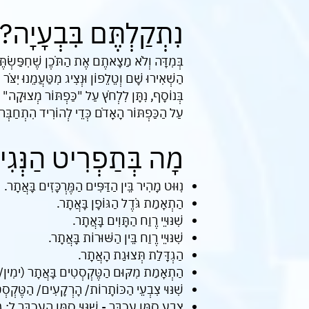
נִתְקַלְתֶּם בִּבְעָיָה?
הַשְׁאִירוּ שָׁם וְטֵלֵפוֹן וּנְצִיג מִטַּעֲמֵנוּ יִצֹּר
בְּנוֹסָף, נִתָּן לִלְחֹץ עַל "כַּפְתּוֹר מְצוּקָה" 
עַל הַכַּפְתּוֹר הָאָדֹם כְּדֵי לְהוֹרִיד הִתְחַבְּ
מָה בְּתַפְרִיט הַנְּגִ
נִוּוּט מָהִיר בֵּין הַדַּפִּים הַמֶּרְכָּזִים בָּאֲתָר.
הַתְאָמַת גֹּדֶל הַגּוֹפָן בָּאֲתָר.
שִׁנּוּיֵי רֶוַח הַתָּוִים בָּאֲתָר.
שִׁנּוּיֵי רֶוַח בֵּין הַשּׁוּרוֹת בָּאֲתָר.
הַגְדָּלַת תְּצוּגַת הָאֲתָר.
הַתְאָמַת מִקּוּם הַטֶּקְסְטִים בָּאֲתָר (ימִין/
שִׁנּוּי צִבְעֵי הַכּוֹתָרוֹת/ הָרְקָעִים/ הַטֶּקְסְ
צֶבַע סַמַּן עַכְבָּר - שִׁנּוּי סַמָּן הָעַכְבָּר ל: גּ