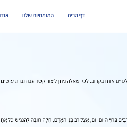
דף הבית
המומחיות שלנו
אודו
יים אותו בקרוב. לכל שאלה ניתן ליצור קשר עם חברת עושים שוו
 רַבִּים בְּחַיֵּי הַיּוֹם יוֹם, אֵצֶל רֹב בְּנֵי הָאָדָם, חָלָה חוֹבָה לְהַנְגִישׁ כָּל אֲ