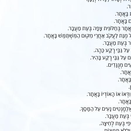
ֵר.
 בָּאֲתָר.
ים בָּאֲתָר.
ֲתָר בְּחַלּוֹנִית צָפָה בְּעֵת מַעֲבָר.
ל מְנַת לַעֲקֹב אַחֲרֵי מִקּוּם הַמִּשְׁתַּמֵּשׁ בָּאֲתָר.
ָר בְּעֵת מַעֲבָר.
ר עַל גַּבֵּי רֶקַע כֵּהֶה.
ִים עַל גַּבֵּי רֶקַע בָּהִיר.
עִים מְנֻגָּדִים.
ָאֲתָר.
ָּאֲתָר.
.
דְּאוֹ אוֹ הָאוֹדְיוֹ בָּאֲתָר.
ָּאֲתָר.
ֵלֵמֶנְטִים נָעִים עַל הַמָּסָךְ.
י בְּעֵת מַעֲבָר.
יפִי בְּעֵת לְחִיצָה.
ּלְלֹא תְּמוּנוֹת.