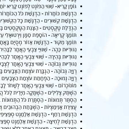
גּוֹפָן קָרִיא- שִׁנּוּי הַפוֹנְט לְפוֹנְט קָרִיא יוֹת
הַדְגָּשַׁת כּוֹתָרוֹת - הַדְגָּשַׁת כֹּל הַכּוֹתָרוֹת
הַדְגָּשַׁת קִשּׁוּרִים - הַדְגָּשַׁת כָּל הַקִּשּׁוּרִ
הַגְדָּלַת טֶקְסְטִים - הַצָּגַת הַטֶּקְסְטִים בָּא
תּוֹמֵךְ קְרִיאָה - הוֹסָפַת סַמָּן וִירְטוּאָלִי עַ
תּוֹמֵךְ מִקּוּד - הַדְגָּשַׁת אֵזוֹר מְסֻיָּם בָּאֲת
נִגּוּדִיּוּת כֵּהֶה - שִׁנּוּיֵי צִבְעֵי הָאֲתָר לַבָּהִי
נִגּוּדִיּוּת בְּהִירָה - שִׁנּוּי צִבְעֵי הָאֲתָר לַכֵּה
נִגּוּדִיּוּת גְּבוֹהָה - שִׁנּוּי צִבְעֵי הָאֲתָר לְצְבָ
רְוָיָה גְּבוֹהָה - הַגְבָּרַת עֹצְמַת הַצְּבָעִים בּ
רְוָיָה נְמוּכָה - הַפְחָתַת עֹצְמַת הַצְּבָעִים ב
מוֹנוֹכְרוֹם - שִׁנּוּי צִבְעֵי הָאֲתָר לְשָׁחֹר לָבָן
הַשְׁתֵּק צְלִילִים - הַשְׁתָּקָה מִיָּדִית לַכֹּל הֲוִ
הַסְתֵּר תְּמוּנוֹת - הַסְתָּרַת כֹּל הַתְּמוּנוֹת ב
עֲצִירַת אָנִימַצְיוֹת - הַשְׁבָּתַת הִבְהוּבִים וְא
הַדְגָּשַׁת רַחַף - הַדְגָּשַׁת אֵלֵמֵנְט סְפֵּצִיפִ
הַדְגָּשַׁת לְחִיצָה - הַדְגָּשַׁת אֵלֵמֵנְט סְפֵּצִ
מַצַּב קְרִיאָה - תְּצוּגַת הָאֲתָר לְלֹא עִצּוּב ו