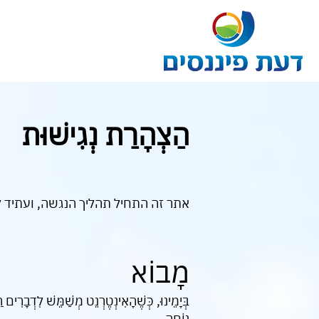
הַצְהָרַת נְגִישׁוּת
אתר זה התחיל תהליך הנגשה, ועתיד לס
מָבוֹא
בְּיָמֵינוּ, כְּשֶׁהָאִינְטֶרְנֵט מְשַׁמֵּשׁ לִדְבָרִים
נוֹחָה.