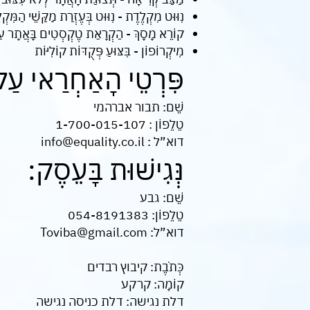
נִוּוּט מִקְלֶדֶת - נִוּוּט בְּעֶזְרַת מַקַּשֵׁי הַמִּ
קוֹרֵא מָסָךְ - הַקְרָאַת טֶקְסְטִים בָּאֲתָר עַל 
מִיקְרוֹפוֹן - בִּצּוּעַ פְּקֻדּוֹת קוֹלִיּוֹת
פִּרְטֵי הָאַחְרַאי עַל
שֵׁם: תבור אברהמי
טֵלֵפוֹן : 1-700-015-107
דוא”ל : info@equality.co.il
נְּגִישׁוּת בָּעֵסֶק:
שֵׁם: גבע
טֵלֵפוֹן: 054-8191383
דוא”ל: Toviba@gmail.com
כְּתֹבֶת: קיבוץ רבדים
קוֹמָה: קרקע
דלת נגישה: דלת כניסה נגישה