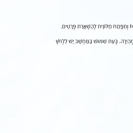
בְּמִדָּה וְלֹא מַצָאתֶם אֶת הַתֹּכֶן שֶׁחִפַּשְׂתֶּם בָּאֲתָר אוֹ שֶׁהִנְּכֶם מְעֻנְיָנִים בְּעֶזְרָה מִנָּצִיג שֵׁרוּת, תּוּכְלוּ לְהַקִּישׁ f4 וְתִפָּתַח חַלּוֹנִית לְהַשְׁאָרַת פְּרָטִים.
הִירָה. בְּעֵת שִׁמּוּשׁ בַּמַּחְשֵׁב יֵשׁ לִלְחֹץ