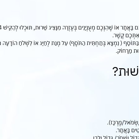
 אִתְּכֶם קֶשֶׁר.
בַּתּוֹסָף ( נִמְצָא בְּתַחְתִּית הַתֹּסֶף) עַל מְנַת לְחַיֵּג אוֹ לִשְׁלֹחַ הוֹדָעָה מְ
רוּת מֵרָחוֹק.
ישׁוּת?
שְׂמֹאל/מֶרְכָּז).
טִים בָּאֲתָר.
ָדוֹל וְשָׁחֹר/ גָּדוֹל וְלָבָן.