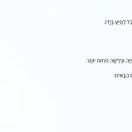
 לְסַיֵּעַ בְּיָדוֹ.
ָּה וּגְלִישָׁה נוֹחוּת יוֹתֵר.
ם הַבָּאִים: