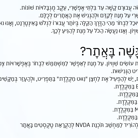
ָׂה עֲבוּרָם קָשֶׁה עַד בִּלְתִּי אֶפְשָׁרִי, עֵקֶב מֻגְבָּלוּיוֹת שׁוֹנוֹת.
ָׁרִי עַל מְנַת לְקַדֵּם וּלְהַנְגִישׁ אֶת הָאֲתָרִים לְכֻלָּם.
ַל לִבְחֹר מַהִי הַדֶּרֶךְ הַקַּלָּה בְּיוֹתֵר עֲבוּרוֹ לִגְלֹשׁ בָּאִינְטֶרְנֵט, וְאָנוּ נוּכַל
ִוְיוֹן. וְאָנוּ נַעֲשָׂה הַכֹּל עַל מְנַת לְהַגִּיעַ לְכָךְ.
ָּשָׁה בָּאֲתָר?
וֹשִׂים שִׁוְויוֹן. עַל מְנַת לְאַפְשֵׁר לַמִּשְׁתַּמֵּשׁ לִבְחֹר בְּאֶפְשָׁרוּיוֹת צְפִי
יט הַנְּגִישׁוּת.
ת, יֵשׁ לְהַפְעִיל אֶת לַחְצָן "נִוּוּט מִקְלֶדֶת" בַּתַּפְרִיט, וּלְהֵעָזֵר בְּמַקָּשִׁי
ֹכְנַת NVDA לְהַקְרָאַת טֶקְסְטִים בָּאֲתָר