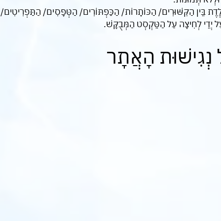
קְלֶדֶת בֵּין הַקִּשּׁוּרִים/ הַכּוֹתָרוֹת/ הַכַּפְתּוֹרִים/ הַטְּפָסִים/ הַתַּפְרִיטִים/
יְדֵי לְחִיצָה עַל הַטֵּקְסְט הַמְּבֻקָּשׁ.
 נְגִישׁוּת הָאֲתָר