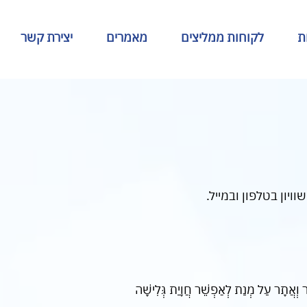
ת
לקוחות ממליצים
מאמרים
יצירת קשר
יון בטלפון ובמייל.
תָר וְאֲתָר עַל מְנַת לְאַפְשֵׁר חֲוָיַת גְּלִישָׁה