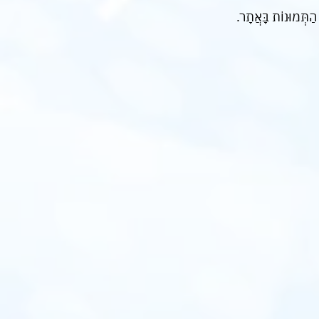
 הַתְּמוּנוֹת בָּאֲתָר.