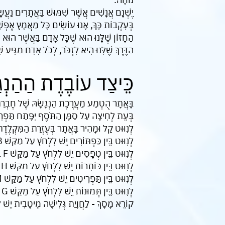
יֶשְׁנָם אֲנָשִׁים אֲשֶׁר שִׁמּוּשׁ בַּאֲתָרִים נַעֲש
בְּעִקְבוֹת כָּךְ, אָנוּ עוֹשִׂים כָּל מַאֲמָץ אֶפְש
הַחָזוֹן שֶׁלָּנוּ הוּא שֶׁכָּל אָדָם בַּאֲשֶׁר הוּא יוּכ
הַדֶּרֶךְ שֶׁלָּנוּ הִיא לִזְכֹּר, לְכֹל אָדָם מַגִּיעַ שׁ
כֵּיצַד עוֹבֶדֶת הַהַנְג
בָּאֲתָר הֻטְמַע מַעֲרֶכֶת הַנְגָשָׂהּ שֶׁל חֶבְרַת ע
בְּעֵת לְחִיצָה עַל סַמָּן הַתֹּסֶף יִפָּתַח תַּפְרִ
לְנִוּוּט קַל וּמָהִיר בָּאֲתָר בְּעֶזְרַת הַמִּקְלֶדֶ
לְנִוּוּט בֵּין כַּפְתּוֹרִים יֵשׁ לִלְחֹץ עַל מַקַּשׁ B בַּמִּקְלֶדֶת.
לְנִוּוּט בֵּין טְפָסִים יֵשׁ לִלְחֹץ עַל מַקַּשׁ F בַּמִּקְלֶדֶת.
לְנִוּוּט בֵּין כּוֹתָרוֹת יֵשׁ לִלְחֹץ עַל מַקַּשׁ H בַּמִּקְלֶדֶת.
לְנִוּוּט בֵּין תַּפְרִיטִים יֵשׁ לִלְחֹץ עַל מַקַּשׁ M בַּמִּקְלֶדֶת.
לְנִוּוּט בֵּין תְּמוּנוֹת יֵשׁ לִלְחֹץ עַל מַקַּשׁ G בַּמִּקְלֶדֶת.
קוֹרֵא מָסָךְ - לַחֲוָיַת גְּלִישָׁה מֵיטָבִית יֵשׁ לְהוֹרִיד לַמַּחְשֵׁב תּ